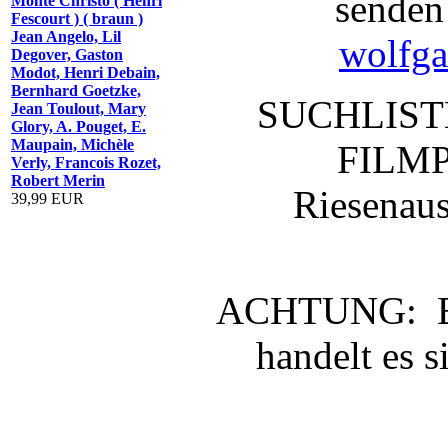
senden 
Monte Christo ( Henri
Fescourt ) ( braun )
Jean Angelo, Lil
wolfga
Degover, Gaston
Modot, Henri Debain,
Bernhard Goetzke,
SUCHLIST
Jean Toulout, Mary
Glory, A. Pouget, E.
Maupain, Michèle
FILM
Verly, Francois Rozet,
Robert Merin
Riesenaus
39,99 EUR
ACHTUNG: Be
handelt es 