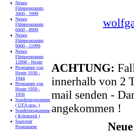
Neues
Filmprogramm
3000 - 5999
wolfga
Neues
Filmprogramm
6000 - 8999
Neues
Filmprogramm
9000 - 11999
Neues
Filmprogramm
12000 - Heute
ACHTUNG:
Fall
Programm von
Heute 1930 -
innerhalb von 2 T
1944
Programm von
Heute 1950 -
mail senden - Dan
1956
Sonderprogramme
angekommen !
( UFA usw. )
Sonderprogramme
( Kriegszeit )
Souvenir
Neue 
Programme