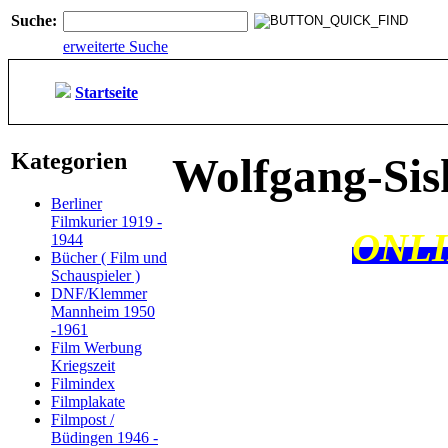
Suche:
erweiterte Suche
Startseite
Kategorien
Wolfgang-Si
Berliner
Filmkurier 1919 -
ONLI
1944
Bücher ( Film und
Schauspieler )
DNF/Klemmer
Mannheim 1950
-1961
Film Werbung
Kriegszeit
Filmindex
Filmplakate
Filmpost /
Büdingen 1946 -