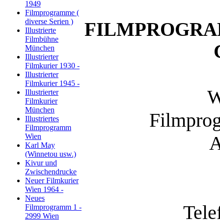
1949
Filmprogramme (
diverse Serien )
FILMPROGR
Illustrierte
Filmbühne
München
Illustrierter
Filmkurier 1930 -
Illustrierter
Filmkurier 1945 -
W
Illustrierter
Filmkurier
München
Filmprog
Illustriertes
Filmprogramm
Wien
A
Karl May
(Winnetou usw.)
Kivur und
Zwischendrucke
Neuer Filmkurier
Wien 1964 -
Neues
Tele
Filmprogramm 1 -
2999 Wien